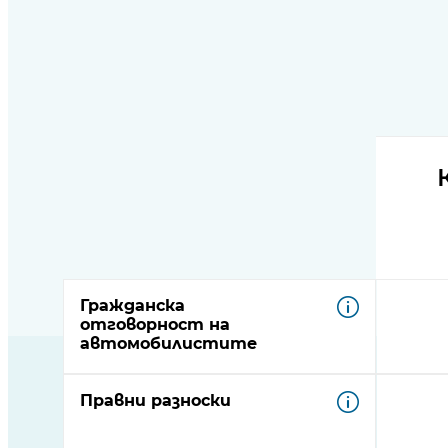
Open
product
comparison
table
Гражданска
отговорност на
автомобилистите
Правни разноски