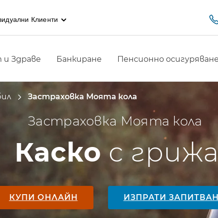
видуални Клиенти
 и Здраве
Банкиране
Пенсионно осигуряван
бил
Застраховка Моята кола
Застраховка Моята кола
Каско
с гриж
КУПИ ОНЛАЙН
ИЗПРАТИ ЗАПИТВА