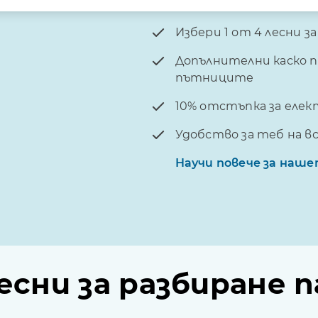
Избери 1 от 4 лесни з
Допълнителни каско п
пътниците
10% отстъпка за еле
Удобство за теб на в
Научи повече за на
лесни за разбиране 