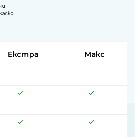
ни
каско
Екстра
Макс