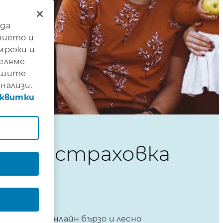
 да
нието и
 мрежи и
деляме
нашите
нализи.
сквитки
ера застраховка
?
астраховка онлайн бързо и лесно