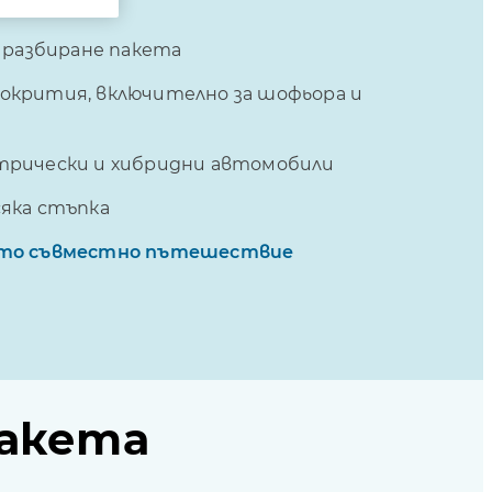
а разбиране пакета
окрития, включително за шофьора и
ктрически и хибридни автомобили
сяка стъпка
шето съвместно пътешествие
пакета