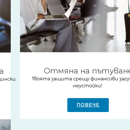
Отмяна на пътуван
а
Твоята защита срещу финансови заг
цински
неустойки!
ПОВЕЧЕ