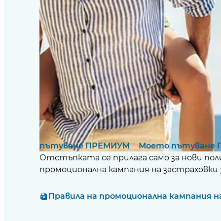
СКЛЮ
*Промоционалното предложение за намал
туристически застраховки на Алианц (ме
пътуване ПРЕМИУМ
", "
Моето пътуване
Отстъпката се прилага само за нови пол
промоционална кампания на застраховки 
Правила на промоционална кампания н