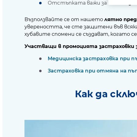
Отстъпката важи за
всички з
Възползвайте се от нашето
лятно пред
увереността, че сте защитени във всяка
хубавите спомени се създават, когато с
Участващи в промоцията застраховки 
Медицинска застраховка при п
Застраховка при отмяна на пъ
Как да скл