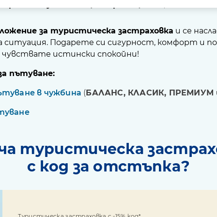
астраховки участващи в промоцията
, сключени
о
ложение за туристическа застраховка
и се насл
 ситуация. Подарете си сигурност, комфорт и по
е чувствате истински спокойни!
за пътуване:
ътуване в чужбина
(
БАЛАНС, КЛАСИК, ПРЕМИУМ
туване
юча туристическа застрах
с код за отстъпка?
Туристическа застраховка с -15% код*