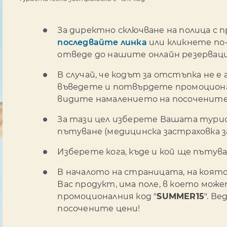
За директно сключване на полица с 
последвайте линка
или кликнете по-
отведе до нашите онлайн резерваци
В случай, че кодът за отстъпка не 
въведете и потвърдете промоционал
видите намалението на посочените
За тази цел изберете Вашата турис
пътуване (медицинска застраховка з
Изберете кога, къде и кой ще пътув
В началото на страницата, на коят
Вас продукт, има поле, в което мо
промоционалния код "
SUMMER15
". В
посочените цени!