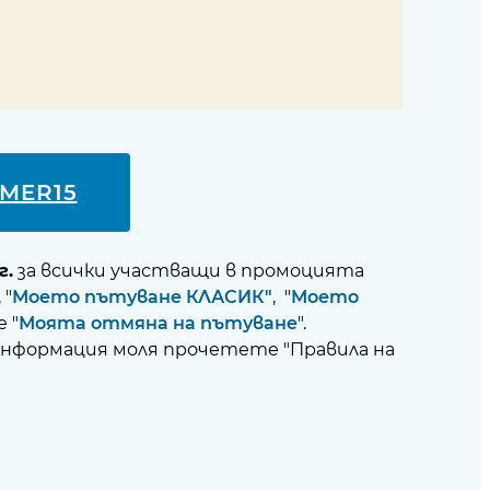
MER15
г.
за всички участващи в промоцията
, "
Моето пътуване КЛАСИК"
, "
Моето
 "
Моята отмяна на пътуване
".
е информация моля прочетете "Правила на