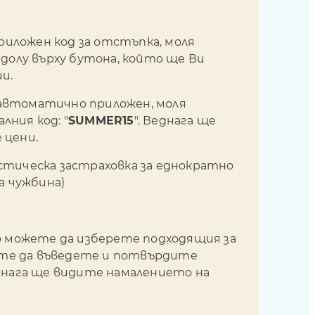
приложен код за отстъпка, моля
долу върху бутона, който ще Ви
и.
е автоматично приложен, моля
ния код: "
SUMMER15
". Веднага ще
 цени.
тическа застраховка за еднократно
а чужбина)
а
о можете да изберете подходящия за
жете да въведете и потвърдите
еднага ще видите намалението на