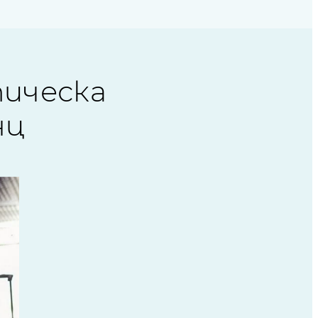
ическа
нц