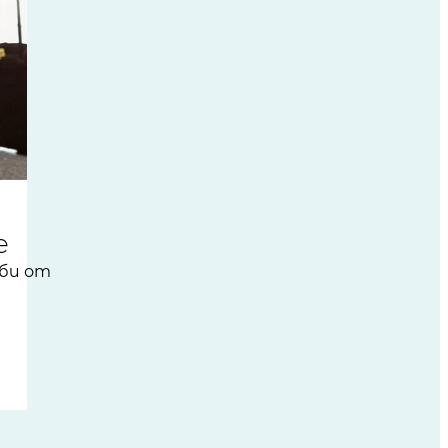
е
уби от