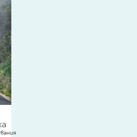
ка
увания