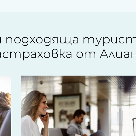
и подходяща турист
астраховка от Алиа