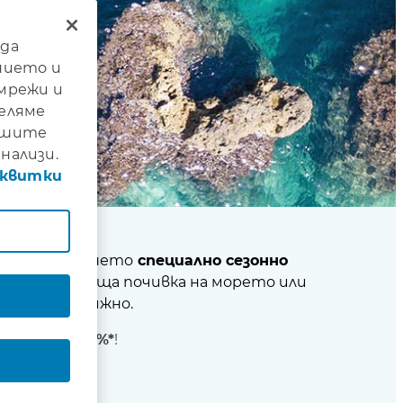
 да
нието и
 мрежи и
деляме
нашите
нализи.
сквитки
редставим нашето
специално сезонно
, релаксираща почивка на морето или
йно и безгрижно.
лианц с -15%*
!