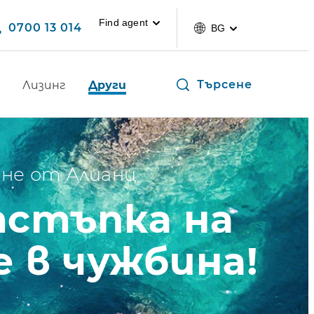
Find agent
0700 13 014
BG
Търсене
Лизинг
Други
не от Алианц
тстъпка на
 в чужбина!