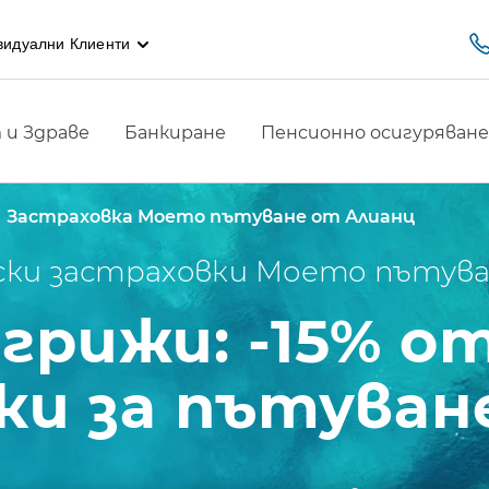
видуални Клиенти
и Здраве
Банкиране
Пенсионно осигуряване
Застраховка Моето пътуване от Алианц
ски застраховки Моето пътува
 грижи: -15% о
ки за пътуване