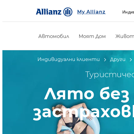
My Allianz
Инди
Автомобил
Моят Дом
Живот 
Индивидуални клиенти
Други
Туристиче
Лято без
застрахов