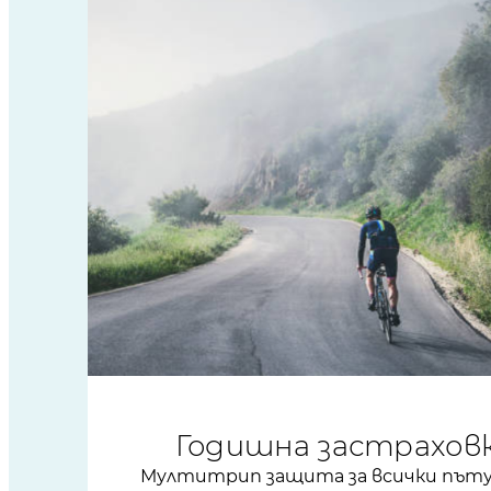
Годишна застрахов
Мултитрип защита за всички път