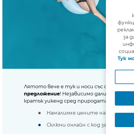
функц
рекла
за 
инф
социа
Тук м
Лятото вече е тук и носи със себе си п
предложение
! Независимо дали планира
кратък уикенд сред природата, ние сме д
Намалихме цените на
най-попул
Сключи онлайн с код за отстъп