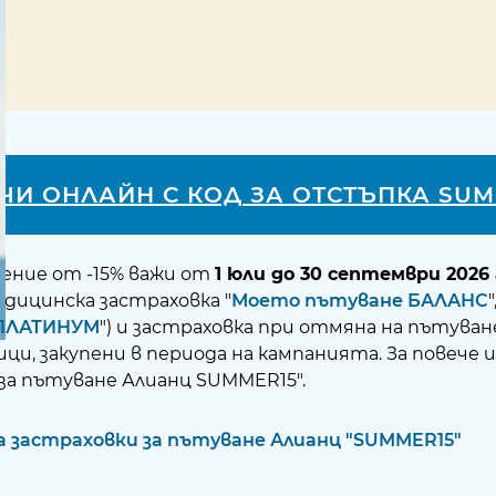
ЧИ ОНЛАЙН С КОД ЗА ОТСТЪПКА SUM
ение от -15% важи от
1 юли до 30 септември 2026 
дицинска застраховка "
Моето пътуване БАЛАНС
"
 ПЛАТИНУМ
") и застраховка при отмяна на пътуване
ици, закупени в периода на кампанията. За повеч
за пътуване Алианц SUMMER15".
а застраховки за пътуване Алианц "SUMMER15"