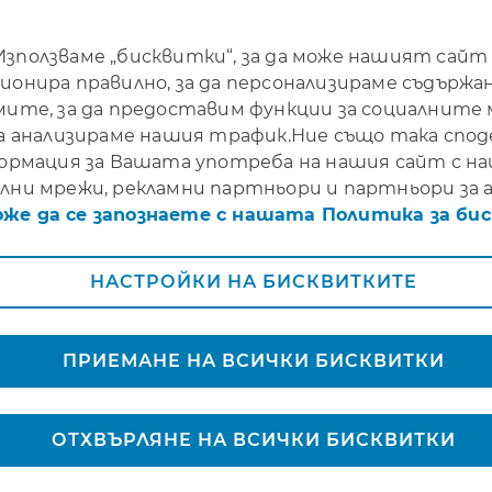
*** от 1 юли до
30 септември 2026 ***
Използваме „бисквитки“, за да може нашият сайт
ионира правилно, за да персонализираме съдържа
мите, за да предоставим функции за социалните
да анализираме нашия трафик.Ние също така спо
ормация за Вашата употреба на нашия сайт с 
лни мрежи, рекламни партньори и партньори за а
оже да се запознаете с нашата Политика за би
НАСТРОЙКИ НА БИСКВИТКИТЕ
рекрасно настроение – затова се радваме да Ви п
те вълнуващо пътешествие до далечни дестинации
ПРИЕМАНЕ НА ВСИЧКИ БИСКВИТКИ
о Вас, за да направим пътуването Ви още по-споко
ярните застраховки за пътуване в чужбина на А
ОТХВЪРЛЯНЕ НА ВСИЧКИ БИСКВИТКИ
ка
SUMMER15