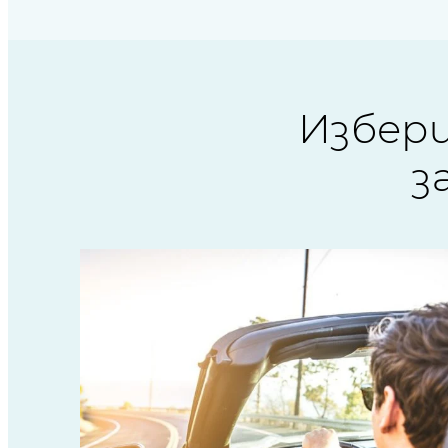
Избер
з