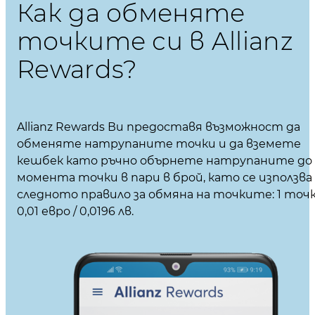
Как да обменяте
точките си в Allianz
Rewards?
Allianz Rewards Ви предоставя възможност да
обменяте натрупаните точки и да вземете
кешбек като ръчно обърнете натрупаните до
момента точки в пари в брой, като се използва
следното правило за обмяна на точките: 1 точк
0,01 евро / 0,0196 лв.