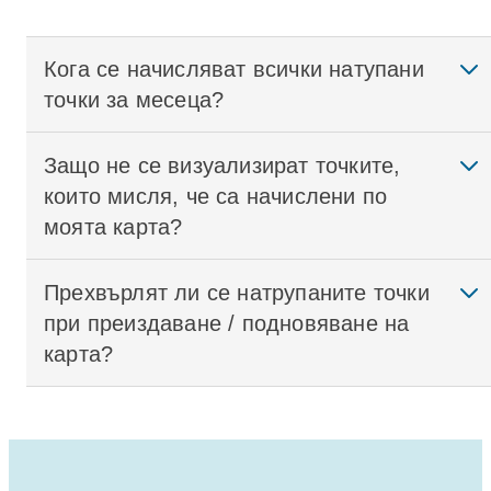
Кога се начисляват всички натупани
точки за месеца?
Защо не се визуализират точките,
които мисля, че са начислени по
моята карта?
Прехвърлят ли се натрупаните точки
при преиздаване / подновяване на
карта?