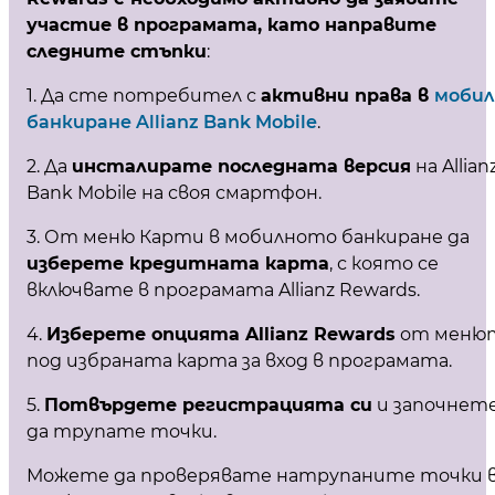
участие в програмата, като направите
следните стъпки
:
1. Да сте потребител с
активни права в
мобил
банкиране Allianz Bank Mobile
.
2. Да
инсталирате последната версия
на Allian
Bank Mobile на своя смартфон.
3. От меню Карти в мобилното банкиране да
изберете кредитната карта
, с която се
включвате в програмата Allianz Rewards.
4.
Изберете опцията Allianz Rewards
от меню
под избраната карта за вход в програмата.
5.
Потвърдете регистрацията си
и започнет
да трупате точки.
Можете да проверявате натрупаните точки 