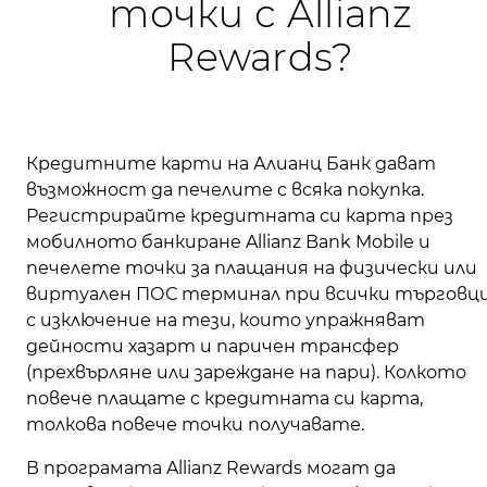
точки с Allianz
Rewards?
Кредитните карти на Алианц Банк дават
възможност да печелите с всяка покупка.
Регистрирайте кредитната си карта през
мобилното банкиране Allianz Bank Mobile и
печелете точки за плащания на физически или
виртуален ПОС терминал при всички търговци
с изключение на тези, които упражняват
дейности хазарт и паричен трансфер
(прехвърляне или зареждане на пари). Колкото
повече плащате с кредитната си карта,
толкова повече точки получавате.
В програмата Allianz Rewards могат да