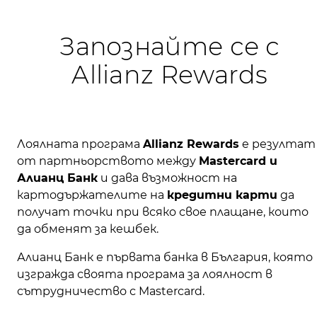
Запознайте се с
Allianz Rewards
Лоялната програма
Allianz Rewards
e резултат
от партньорството между
Mastercard и
Алианц Банк
и дава възможност на
картодържателите на
кредитни карти
да
получат точки при всякo свое плащане, които
да обменят за кешбек.
Алианц Банк е първата банка в България, която
изгражда своята програма за лоялност в
сътрудничество с Mastercard.