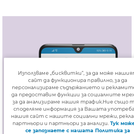
Използваме „бисквитки“, за да може наши
сайт да функционира правилно, за да
персонализираме съдържанието и рекламите
да предоставим функции за социалните мре
за да анализираме нашия трафик.Ние също 
споделяме информация за Вашата употреба
нашия сайт с нашите социални мрежи, рекл
партньори и партньори за анализи.
Тук може
се запознаете с нашата Политика за