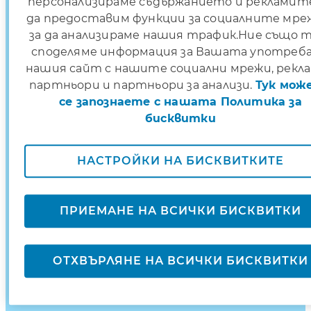
персонализираме съдържанието и рекламите
Без скрити такси
да предоставим функции за социалните мре
за да анализираме нашия трафик.Ние също 
Качествено и професионално обслужв
споделяме информация за Вашата употреба
нашия сайт с нашите социални мрежи, рекл
Бързо разглеждане на исканията за ли
партньори и партньори за анализи.
Тук може
Индивидуален подход и персонални
се запознаете с нашата Политика за
консултации
бисквитки
Погасителен план, съобразен със
спецификата на Вашия бизнес
НАСТРОЙКИ НА БИСКВИТКИТЕ
Застраховател за срока на договора за
лизинг е ЗАД Алианц България
ПРИЕМАНЕ НА ВСИЧКИ БИСКВИТКИ
Без допълнителни обезпечения
Възможност за разсрочено плащане н
ОТХВЪРЛЯНЕ НА ВСИЧКИ БИСКВИТКИ