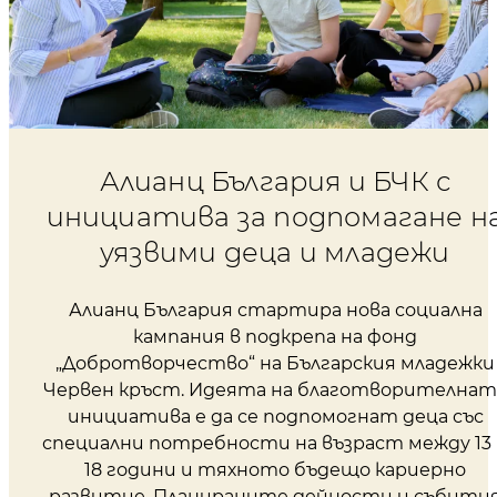
Алианц България и БЧК с
инициатива за подпомагане н
уязвими деца и младежи
Алианц България стартира нова социална
кампания в подкрепа на фонд
„Добротворчество“ на Българския младежки
Червен кръст. Идеята на благотворителнат
инициатива е да се подпомогнат деца със
специални потребности на възраст между 13
18 години и тяхното бъдещо кариерно
развитие. Планираните дейности и събити