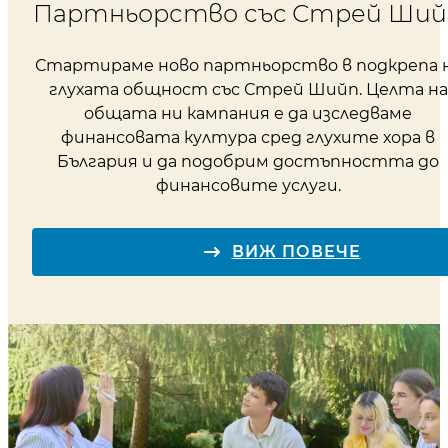
Партньорство със Стрей Ший
Стартираме ново партньорство в подкрепа 
глухата общност със Стрей Шийп. Целта на
общата ни кампания е да изследваме
финансовата култура сред глухите хора в
България и да подобрим достъпността до
финансовите услуги.
ВИЖ ПОВЕЧЕ