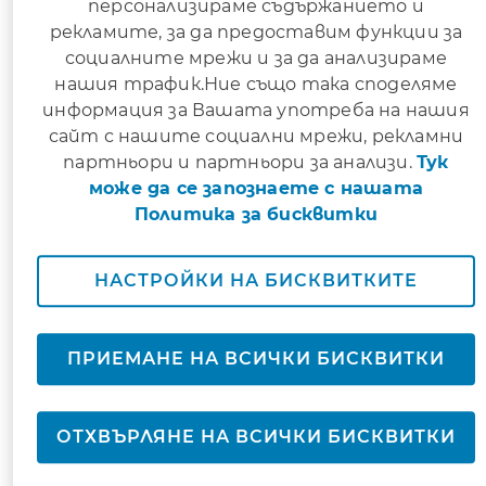
персонализираме съдържанието и
рекламите, за да предоставим функции за
Уважаеми клиенти и партньори,
социалните мрежи и за да анализираме
нашия трафик.Ние също така споделяме
От
23:00 ч. на 17.05.2026 г. до 01:00 ч. на
информация за Вашата употреба на нашия
18.05.2026 г.
ще бъде извършена техническа
сайт с нашите социални мрежи, рекламни
профилактика на информационните системи
партньори и партньори за анализи.
Тук
на Алианц Банк България. В тази връзка ще бъд
може да се запознаете с нашата
временно ограничен достъпът до услугите
Политика за бисквитки
Интернет и мобилно банкиране и приложение
SmartID.
НАСТРОЙКИ НА БИСКВИТКИТЕ
Какво е важно за Вас
Отключете банковите си карти пре
ПРИЕМАНЕ НА ВСИЧКИ БИСКВИТКИ
приложението SmartID преди
техническата профилактика, ако
планирате да извършвате
ОТХВЪРЛЯНЕ НА ВСИЧКИ БИСКВИТКИ
трансакции с тях;