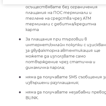
За посочения период можете да
осъществявате без ограничения
плащания на ПОС терминали и
теглене на средства чрез АТМ
терминали с дебитна/кредитна
карта
За плащания при търговци в
интернет/онлайн покупки с изискван
за двуфакторна автентикация ще
можете да използвате само
потвърждение чрез статична и
динамична парола;
няма да получавате SMS съобщения з
извършени разплащания;
няма да получавате незабавни прево
BLINK.