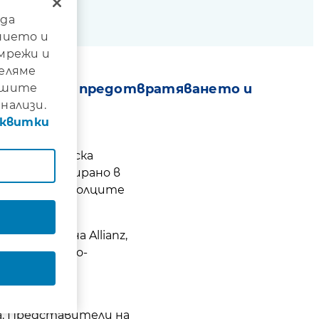
 да
нието и
 мрежи и
деляме
нашите
осветена на предотвратяването и
нализи.
тия
сквитки
 доброволческа
беше реализирано в
ия на доброволците
 Prevention
на Allianz,
яването и по-
 екстремни
а. Представители на