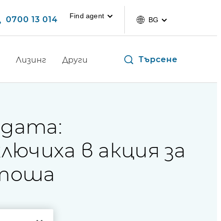
Find agent
0700 13 014
BG
Търсене
Лизинг
Други
одата:
лючиха в акция за
итоша