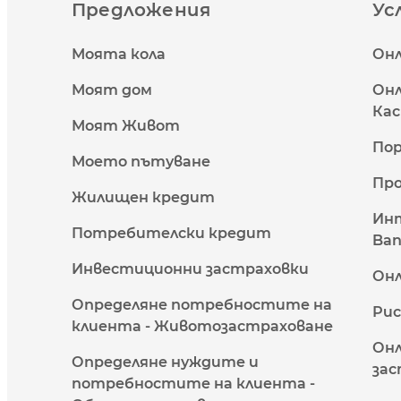
Предложения
Ус
Моята кола
Онл
Моят дом
Онл
Кас
Моят Живот
Пор
Моето пътуване
Про
Жилищен кредит
Инт
Потребителски кредит
Ban
Инвестиционни застраховки
Он
Определяне потребностите на
Рис
клиента - Животозастраховане
Онл
Определяне нуждите и
зас
потребностите на клиента -