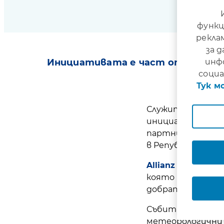
функц
рекла
за 
инф
Инициативата е част от кампани
социа
по
Тук м
Служители на Али
инициатива в ра
партньорство с 
в Република Бълг
Allianz Prewarnin
която поставя ф
добрата подгото
Събитието обеди
метеорологични 