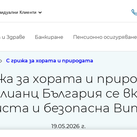
видуални Клиенти
и Здраве
Банкиране
Пенсионно осигуряване
С грижа за хората и природата
жа за хората и прир
ианц България се вк
иста и безопасна В
19.05.2026 г.