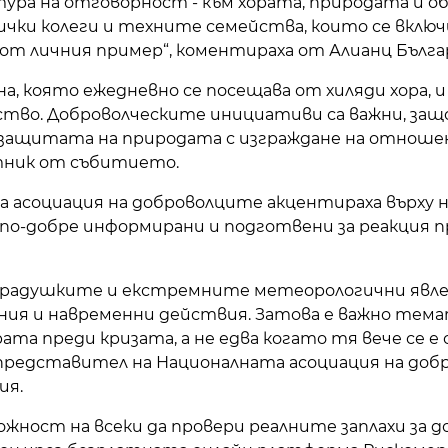
тура на отговорност - към хората, природата и 
ички колеги и техните семейства, които се включих
от личния пример“, коментираха от Алианц Бълга
а, която ежедневно се посещава от хиляди хора, и
ство. Доброволческите инициативи са важни, за
защитата на природата с изграждане на отношени
тник от събитието.
 асоциация на доброволците акцентираха върху
 по-добре информирани и подготвени за реакция 
градушките и екстремните метеорологични явле
ания и навременни действия. Затова е важно тем
ата преди кризата, а не едва когато тя вече се е с
, представител на Националната асоциация на доб
ия.
ожност на всеки да провери реалните заплахи за д