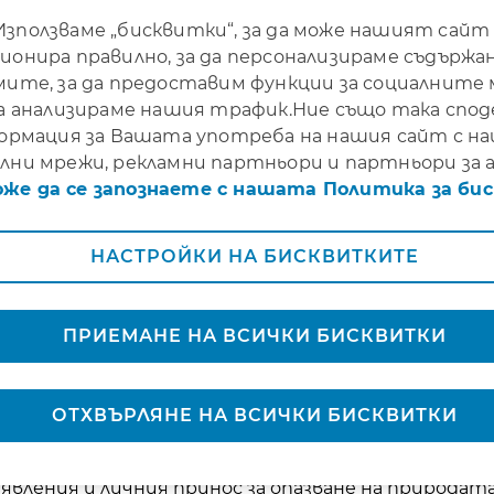
Използваме „бисквитки“, за да може нашият сайт
ионира правилно, за да персонализираме съдържа
мите, за да предоставим функции за социалните
да анализираме нашия трафик.Ние също така спо
ормация за Вашата употреба на нашия сайт с 
ята MoveNow Prewarning & Prevention, п
лни мрежи, рекламни партньори и партньори за а
дготовката за екстремни природни съби
оже да се запознаете с нашата Политика за би
анц България и техните семейства се включиха в
НАСТРОЙКИ НА БИСКВИТКИТЕ
йона на хижа „Балканити“ на Витоша. Събитието 
Природен парк „Витоша“ и Националната асоциац
ария.
ПРИЕМАНЕ НА ВСИЧКИ БИСКВИТКИ
g
е част от кампанията
Move Now Prewarning and
окус върху ранното предупреждение, предотврат
ОТХВЪРЛЯНЕ НА ВСИЧКИ БИСКВИТКИ
вка при природни бедствия.
ни две важни теми: превенцията на рискове при
явления и личния принос за опазване на природат