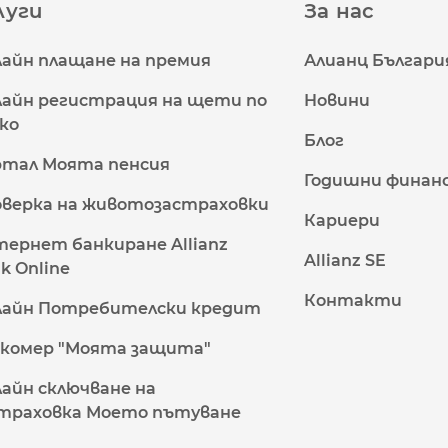
луги
За нас
айн плащане на премия
Алианц Българи
айн регистрация на щети по
Новини
ко
Блог
тал Моята пенсия
Годишни финан
верка на животозастраховки
Кариери
ернет банкиране Allianz
Allianz SE
k Online
Контакти
лайн Потребителски кредит
комер "Моята защита"
айн сключване на
траховка Моето пътуване