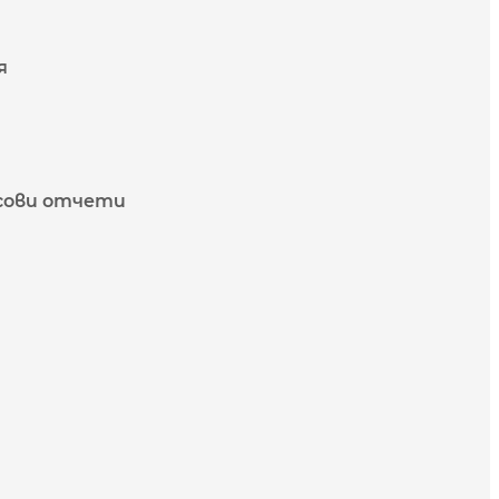
я
сови отчети