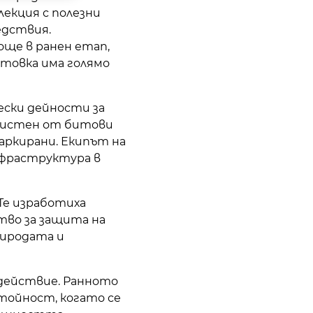
екция с полезни
едствия.
още в ранен етап,
товка има голямо
ески дейности за
очистен от битови
аркирани. Екипът на
нфраструктура в
Те изработиха
тво за защита на
риродата и
з действие. Ранното
тойност, когато се