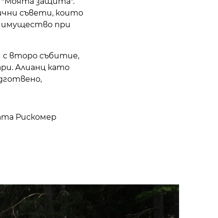
 "Моята защита".
ични съвети, които
о имущество при
и с второ събитие,
ри. Алианц като
дготвено,
ата Рискомер