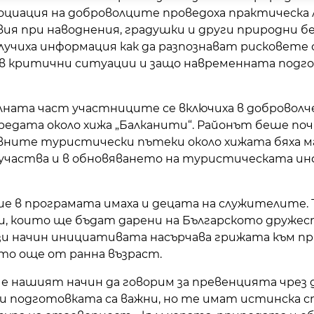
оциация на доброволците проведоха практическа л
ия при наводнения, градушки и други природни б
учиха информация как да разпознават рисковете 
 в критични ситуации и защо навременната подго
лната част участниците се включиха в доброволч
средата около хижа „Балканити“. Районът беше п
овните туристически пътеки около хижата бяха м
 участва и в обновяването на туристическата и
ие в програмата имаха и децата на служителите. 
и, които ще бъдат дарени на Българското дружес
и начин инициативата насърчава грижата към п
то още от ранна възраст.
ing е нашият начин да говорим за превенцията чре
и подготовката са важни, но те имат истинска с