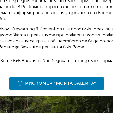
он чрез безплатната онлайн платформа Рискомер
на риска в Рискомера хората ще открият и практ
земат информирани решения за защита на своет
ия.
ow Prewarning & Prevention ще продължи през юн
дготовката и реакцията при пожари и горски пожа
рна компания се грижи обществото да бъде по-по
верено за важните решения в живота.
вете във Вашия район безплатно чрез платформ
РИСКОМЕР "МОЯТА ЗАЩИТА"