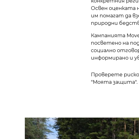
конкретния реги
Освен оценката 
им помагат да в
природни бедств
Кампанията MoveN
посветено на по
социално отгово
информирано и у
Проверете риско
"Моята защита".