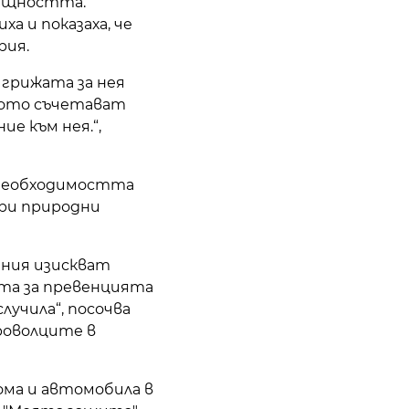
общността.
а и показаха, че
рия.
 грижата за нея
щото съчетават
е към нея.“,
 необходимостта
при природни
ния изискват
ата за превенцията
лучила“, посочва
роволците в
ома и автомобила в