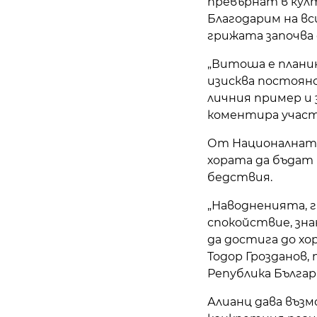
превърнат в кул
Благодарим на вс
грижата започва 
„Витоша е планин
изисква постоян
личния пример и 
коментира учас
От Националната
хората да бъдат
бедствия.
„Наводненията, 
спокойствие, зн
да достига до хор
Тодор Грозданов
Република Българ
Алианц дава възм