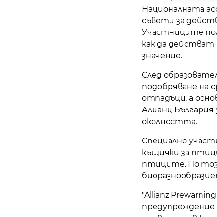
Националната ас
съвети за действ
Участниците пол
как да действат
значение.
След образовате
подобряване на 
отпадъци, а осн
Алианц България
околността.
Специално участ
къщички за птиц
птиците. По тоз
биоразнообразие
"Allianz Prewarn
предупреждение 