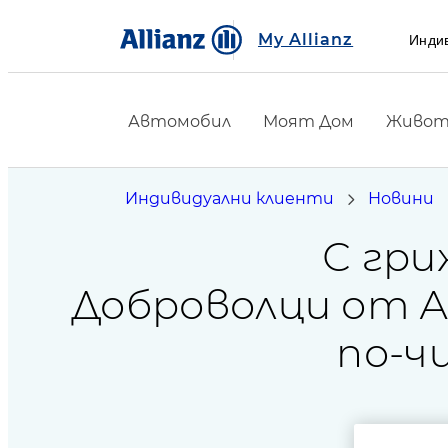
My Allianz
Инди
Автомобил
Моят Дом
Живот 
Индивидуални клиенти
Новини
С гри
Доброволци от Ал
по-ч