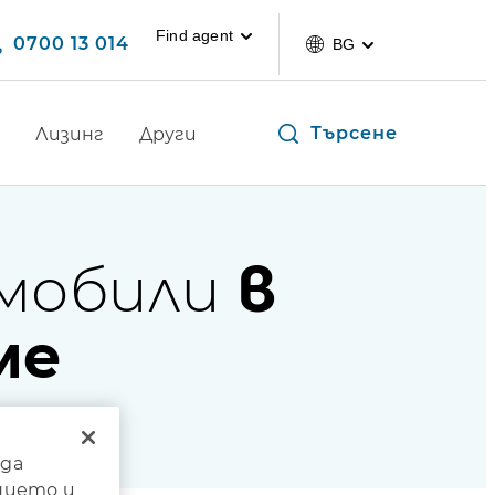
Find agent
0700 13 014
BG
Търсене
Лизинг
Други
мобили
в
ме
 да
нието и