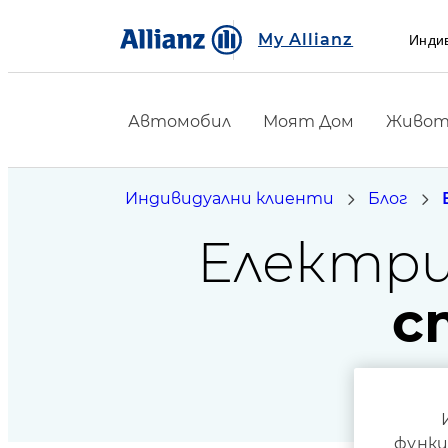
My Allianz
Инди
Автомобил
Моят Дом
Живот 
Индивидуални клиенти
Блог
Електр
с
функц