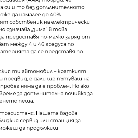
а си и то без допълнителното
же да намалее до 40%.
ят собственик на електрически
о означава „зима“ в това
а предоставя по-малко заряд от
т между 4 и 46 градуса по
батерията да се представя по-
еския ти автомобил – краткият
маш предвид, е дали ще пътуваш на
пробег няма да е проблем. Но ако
време за допълнителна почивка за
венето пеша.
втоасистанс. Нашата базова
лизкия сервиз или станция за
а можеш да продължиш