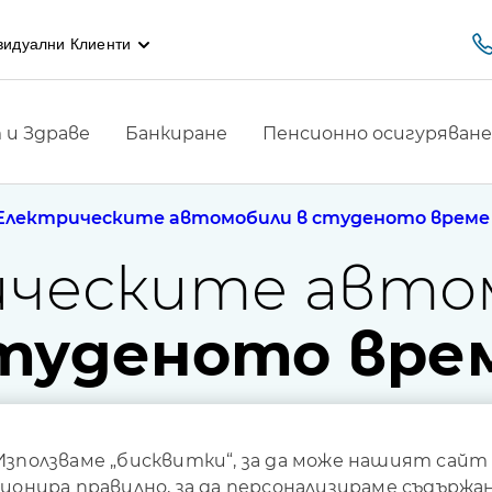
видуални Клиенти
и Здраве
Банкиране
Пенсионно осигуряване
Електрическите автомобили в студеното време
ическите авто
туденото вре
Използваме „бисквитки“, за да може нашият сайт
ионира правилно, за да персонализираме съдържа