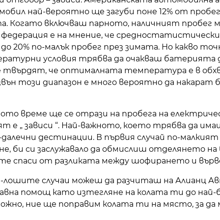
бил най-вероятно ще загуби поне 12% от пробег
. Когато включваш парното, наличният пробег мо
федерация е на мнение, че средностатистически
до 20% по-малък пробег през зимата. Но какво точн
ратурни условия трябва да очакваш батерията д
твърдят, че оптималната температура е в обхва
вън този диапазон е много вероятно да накарат 
ото време ще се отрази на пробега на електрич
гият е „ зависи “. Най-важното, което трябва да и
-далечни дестинации. В първия случай по-малкият 
е, би си заслужавало да обмислиш отделянето на 
 те спаси от разликата между шофирането и вър
най-лошите случаи можеш да разчиташ на Алианц А
авна помощ като изтегляне на колата ти до най-б
зможно, ние ще поправим колата ти на място, за д