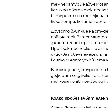
температури навън могат 
количеството ток, подаде
батерията на телефона ти
километри, когато времет
Другото влияние на студе
повече ток. Затоплянето 
защото генерираната топл
При електрическите авто
изисква повече енергия, 
които следят условията н
В обобщение, студеното в
дефицит се дължи на сама
ти, когато автомобилът ха
Колко пробег губят елек
Сега е време за любимия т