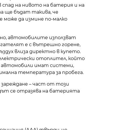
 спад на нивото на батерия и на
а ще бъдат такива, че
 може да измине по-малко
ено, автомобилите използват
игателят е с вътрешно горене,
здух влиза директно в купето.
електрически отоплител, който
ки автомобили имат системи,
имална температура за пробега.
 зареждане – част от този
удът се отразява на батерията
социация (ААА) твърди, че