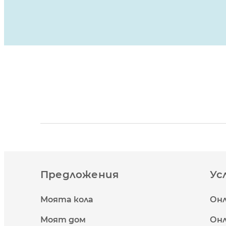
Предложения
Ус
Моята кола
Онл
Моят дом
Онл