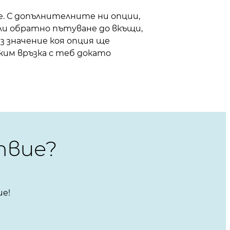
. С допълнителните ни опции,
ли обратно пътуване до вкъщи,
з значение коя опция ще
жим връзка с теб докато
твие?
ие!