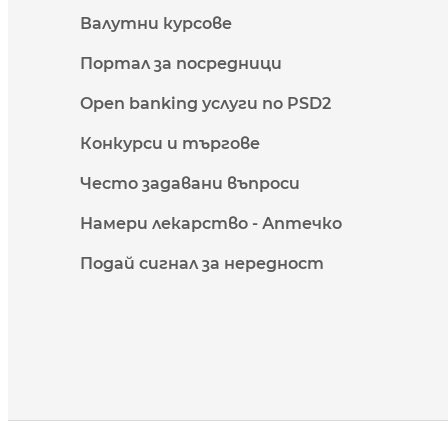
Валутни курсове
Портал за посредници
Open banking услуги по PSD2
Конкурси и търгове
Често задавани въпроси
Намери лекарство - Аптечко
Подай сигнал за нередност