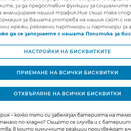
мите, за да предоставим функции за социалните
да анализираме нашия трафик.Ние също така спо
еник на електрическа кола, можеш да станеш пе
ормация за Вашата употреба на нашия сайт с 
ди по-студените условия.
лни мрежи, рекламни партньори и партньори за а
оже да се запознаете с нашата Политика за би
ическите автомобили в студеното време?
НАСТРОЙКИ НА БИСКВИТКИТЕ
еските автомобили може да стане по-кратък, от
и разликата няма да попречи на твоята възможно
о-дълго пътуване, би било добре да помислиш и на
ПРИЕМАНЕ НА ВСИЧКИ БИСКВИТКИ
ОТХВЪРЛЯНЕ НА ВСИЧКИ БИСКВИТКИ
рическите автомобили намалява в студеното в
ктрическите автомобили през зимата може да се
рия – колко пъти си забелязал батерията на теле
танало по-хладно? Същото се случва и с батерии
ства, в които химичните реакции произвеждат е