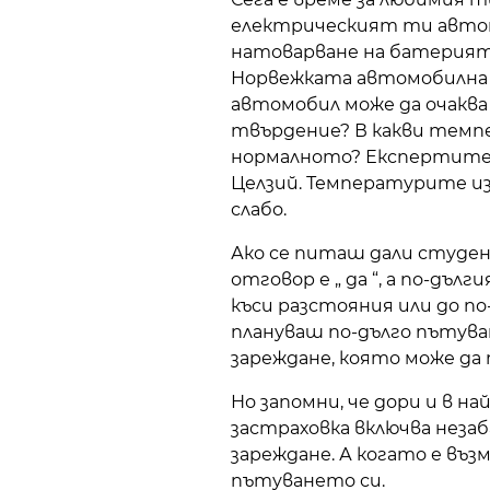
електрическият ти автомо
натоварване на батерията
Норвежката автомобилна 
автомобил може да очаква 
твърдение? В какви темпе
нормалното? Експертите 
Целзий. Температурите из
слабо.
Ако се питаш дали студен
отговор е „ да “, а по-дъл
къси разстояния или до по
плануваш по-дълго пътуван
зареждане, която може да
Но запомни, че дори и в 
застраховка включва незаб
зареждане. А когато е въ
пътуването си.