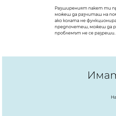
Разширеният пакет ти пре
можеш да разчиташ на пом
ако колата не функционир
предпочетеш, можеш да ра
проблемът не се разреши.
Имат
На