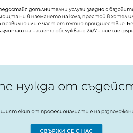
доставя допълнителни услуги заедно с базовите
ощта ни в наемането на кола, престой в хотел и
а правилно или е част от пътно произшествие. Бе
зчиташ на нашето обслужване 24/7 – ние ще дър
е нужда от съдейс
шият екип от професионалисти е на разположен
СВЪРЖИ СЕ С НАС