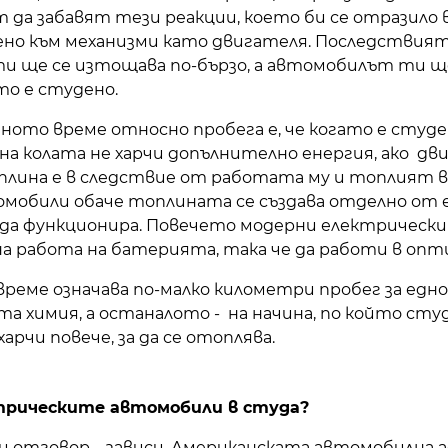
да забавят тези реакции, което би се отразило в
но към механизми като двигателя. Последствият
 ще се изтощава по-бързо, а автомобилът ти ще
о е студено.
ното време относно пробега е, че когато е студ
на колата не харчи допълнително енергия, ако дв
ина е в следствие от работата му и топлият въ
мобили обаче топлината се създава отделно от 
за да функционира. Повечето модерни електричес
а работа на батерията, така че да работи в опт
реме означава по-малко километри пробег за едно
та химия, а останалото - на начина, по който ст
рчи повече, за да се отоплява.
трическите автомобили в студа?
и отговор – зависи. Американската автомобилна а