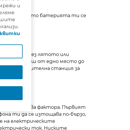
 мрежи и
деляме
шеходец. Когато батерията ти се
нашите
нализи.
сквитки
колкото е през лятото или
ст да пътуваш от едно място до
мериш допълнителна станция за
реме?
 породи от два фактора. Първият
фона ти да се изтощава по-бързо,
те на електрическите
лектрически ток. Ниските