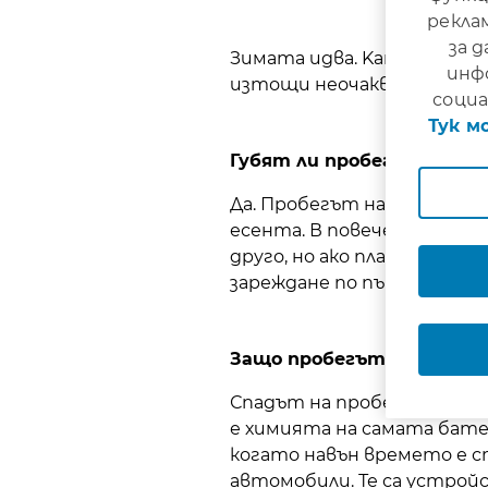
рекла
за 
Зимата идва. Kато собств
инф
изтощи неочаквано – пора
социа
Тук м
Губят ли пробег електр
Да. Пробегът на електрич
есента. В повечето случа
друго, но ако планираш п
зареждане по пътя.
Защо пробегът на елект
Спадът на пробега на еле
е химията на самата бате
когато навън времето е с
автомобили. Те са устрой