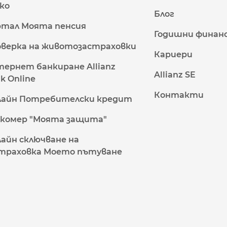
ко
Блог
тал Моята пенсия
Годишни финан
верка на животозастраховки
Кариери
ернет банкиране Allianz
Allianz SE
k Online
Контакти
лайн Потребителски кредит
комер "Моята защита"
айн сключване на
траховка Моето пътуване