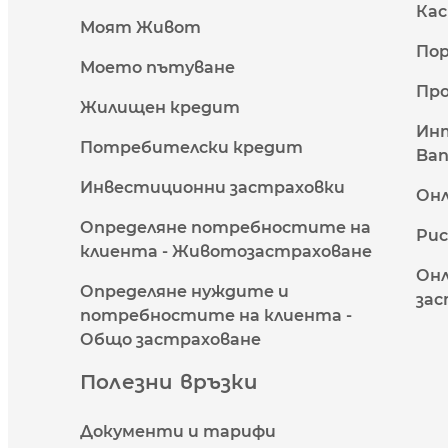
Кас
Моят Живот
Пор
Моето пътуване
Про
Жилищен кредит
Инт
Потребителски кредит
Ban
Инвестиционни застраховки
Он
Определяне потребностите на
Рис
клиента - Животозастраховане
Онл
Определяне нуждите и
зас
потребностите на клиента -
Общо застраховане
Полезни връзки
Документи и тарифи