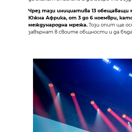
Чрез тази инициатива 13 обещаващи м
Южна Африка, от 3 до 6 ноември, кат
международна мрежа.
Този опит ще ос
завърнат в своите общности и да бъда