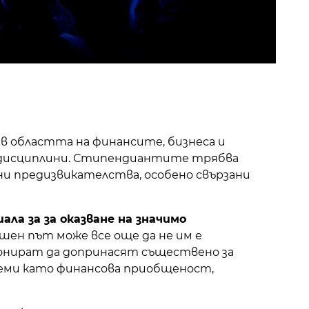
в областта на финансите, бизнеса и
 дисциплини. Стипендиантите трябва
ни предизвикателства, особено свързани
а за за оказване на значимо
ен път може все още да не им е
ионират да допринасят съществено за
 теми като финансова приобщеност,