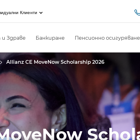
видуални Клиенти
и Здраве
Банкиране
Пенсионно осигуряване
Allianz CE MoveNow Scholarship 2026
 MoveNow Schol