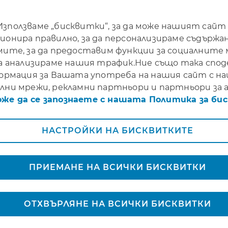
Използваме „бисквитки“, за да може нашият сайт
ионира правилно, за да персонализираме съдържа
мите, за да предоставим функции за социалните
07.04.2026 г.
да анализираме нашия трафик.Ние също така спо
ормация за Вашата употреба на нашия сайт с 
лни мрежи, рекламни партньори и партньори за а
оже да се запознаете с нашата Политика за би
НАСТРОЙКИ НА БИСКВИТКИТЕ
z Central Europe & One You
ПРИЕМАНЕ НА ВСИЧКИ БИСКВИТКИ
първо регионално партнь
ОТХВЪРЛЯНЕ НА ВСИЧКИ БИСКВИТКИ
готовка за финансовото 