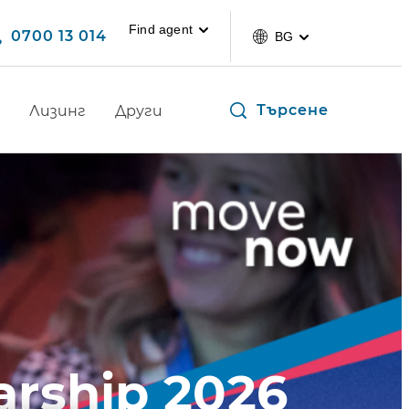
Find agent
0700 13 014
BG
Търсене
Лизинг
Други
arship 2026