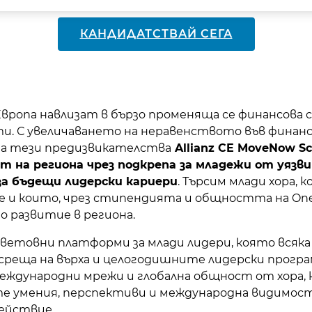
КАНДИДАТСТВАЙ СЕГА
вропа навлизат в бързо променяща се финансова 
и. С увеличаването на неравенството във финан
 на тези предизвикателства
Allianz CE MoveNow Sc
т на региона чрез подкрепа за младежи от уязв
 за бъдещи лидерски кариери
. Търсим млади хора,
 и които, чрез стипендията и общността на One 
о развитие в региона.
ветовни платформи за млади лидери, която всяк
а среща на върха и целогодишните лидерски прог
международни мрежи и глобална общност от хора,
 умения, перспективи и международна видимост, 
действие.