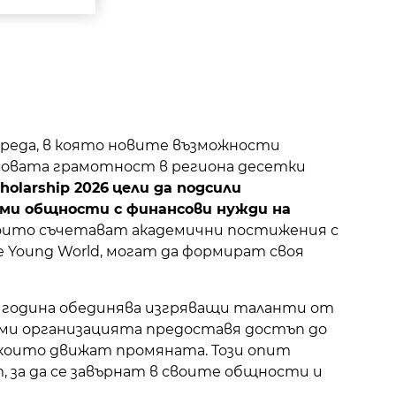
среда, в която новите възможности
совата грамотност в региона десетки
holarship 2026
цели да подсили
ими общности с финансови нужди на
 които съчетават академични постижения с
Young World, могат да формират своя
а година обединява изгряващи таланти от
рами организацията предоставя достъп до
 които движат промяната. Този опит
за да се завърнат в своите общности и