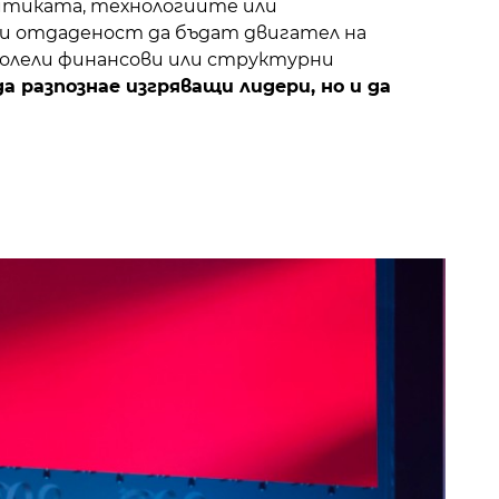
литиката, технологиите или
и отдаденост да бъдат двигател на
одолели финансови или структурни
 да разпознае изгряващи лидери, но и да