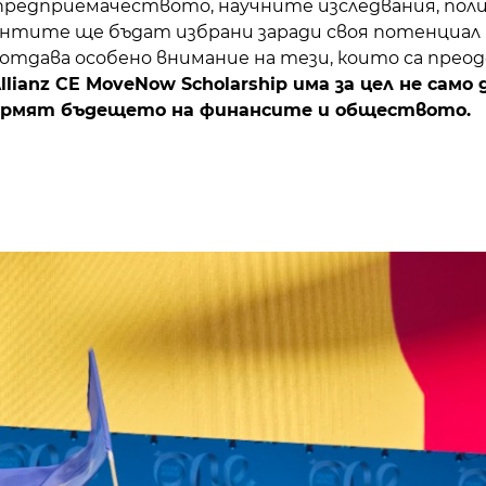
 предприемачеството, научните изследвания, по
тите ще бъдат избрани заради своя потенциал 
 отдава особено внимание на тези, които са пре
llianz CE MoveNow Scholarship има за цел не само
формят бъдещето на финансите и обществото.