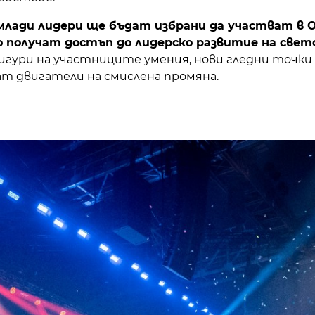
лади лидери ще бъдат избрани да участват в On
о получат достъп до лидерско развитие на свет
игури на участниците умения, нови гледни точки и
т двигатели на смислена промяна.