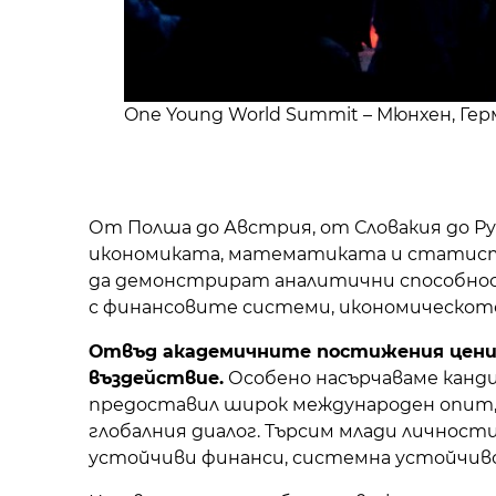
One Young World Summit – Мюнхен, Гер
От Полша до Австрия, от Словакия до Р
икономиката, математиката и статист
да демонстрират аналитични способности
с финансовите системи, икономическот
Отвъд академичните постижения ценим
въздействие.
Особено насърчаваме канди
предоставил широк международен опит,
глобалния диалог. Търсим млади личност
устойчиви финанси, системна устойчиво