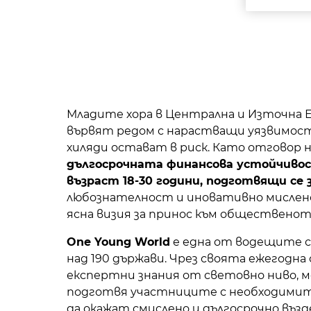
Младите хора в Централна и Източна Е
вървят редом с нарастващи уязвимост
хиляди остават в риск. Като отговор
дългосрочната финансова устойчивос
възраст 18-30 години, подготвящи се
любознателност и иновативно мислене
ясна визия за принос към общественот
One Young World
е една от водещите с
над 190 държави. Чрез своята ежегодн
експертни знания от световно ниво, 
подготвя участниците с необходимите
да окажат смислено и дългосрочно въз