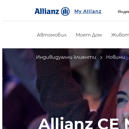
My Allianz
Инди
Автомобил
Моят Дом
Живот 
Индивидуални клиенти
Новини
Allianz CE