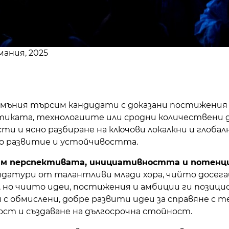
мания, 2025
умъния търсим кандидати с доказани постижения 
иката, технологиите или сродни количествени
 и ясно разбиране на ключови локалкни и глобал
о развитие и устойчивостта.
 перспективата, инициативността и потенциал
датури от талантливи млади хора, чийто досегаш
 но чиито идеи, постижения и амбиции ги позиц
и с обмислени, добре развити идеи за справяне с
ст и създаване на дългосрочна стойност.