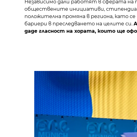
Независимо дали работят в сферата на
обществените инициативи, стипендиан
положителна промяна в региона, като се
бариери в преследването на целите си.
A
даде гласност на хората, които ще о