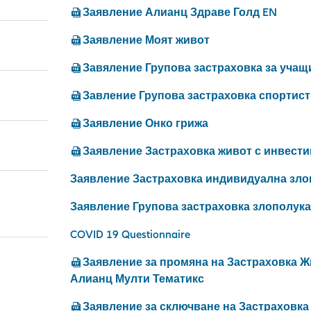
Заявление Алианц Здраве Голд EN
Заявление Моят живот
Завяление Групова застраховка за учащи 
Завление Групова застраховка спортист
Заявление Онко грижа
Заявление Застраховка живот с инвест
Заявление Застраховка индивидуална зло
Заявление Групова застраховка злополук
COVID 19 Questionnaire
Заявление за промяна на Застраховка 
Алианц Мулти Тематикс
Заявление за сключване на Застраховк