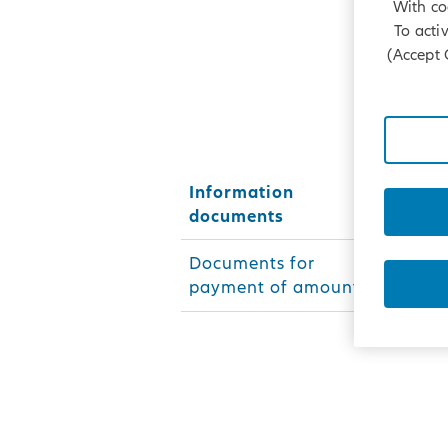
With co
To acti
(Accept 
Information
documents
Documents for
payment of amounts