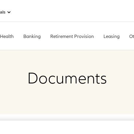
als
 Health
Banking
Retirement Provision
Leasing
Ot
Documents