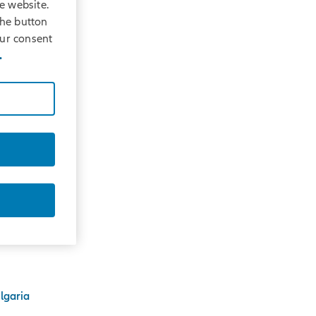
e website.
the button
our consent
.
ulgaria