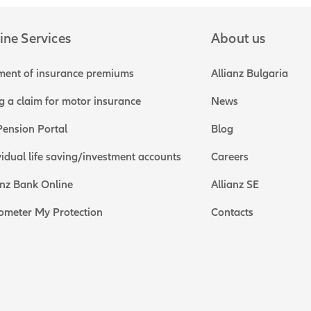
ine Services
About us
ent of insurance premiums
Allianz Bulgaria
ng a claim for motor insurance
News
ension Portal
Blog
vidual life saving/investment accounts
Careers
anz Bank Online
Allianz SE
ometer My Protection
Contacts