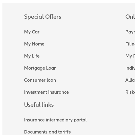
Special Offers
Onl
My Car
Paym
My Home
Fili
My Life
My P
Mortgage Loan
Indi
Consumer loan
Alli
Investment insurance
Risk
Useful links
Insurance intermediary portal
Documents and tariffs