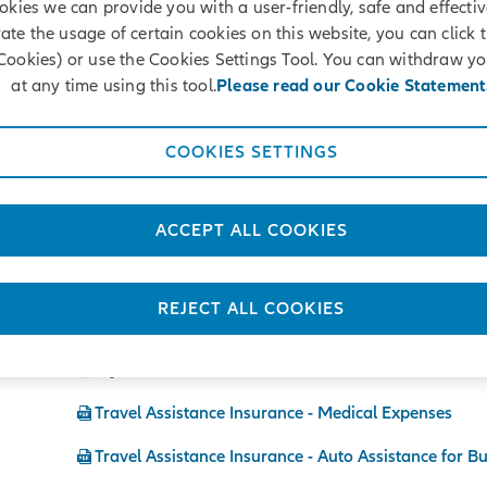
General insurance
okies we can provide you with a user-friendly, safe and effectiv
vate the usage of certain cookies on this website, you can click 
Cookies) or use the Cookies Settings Tool. You can withdraw y
at any time using this tool.
Please read our Cookie Statement
COOKIES SETTINGS
My Car
ACCEPT ALL COOKIES
Fire and natural catastrophes
All risks of industrial sites
REJECT ALL COOKIES
Burglary
My Home
Travel Assistance Insurance - Medical Expenses
Travel Assistance Insurance - Auto Assistance for B