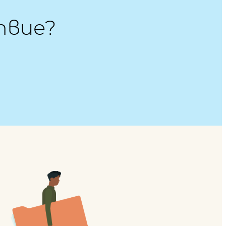
твие?