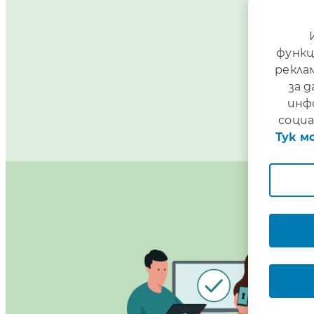
функц
рекла
за 
инф
социа
Тук м