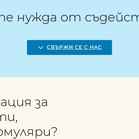
е нужда от съдейс
СВЪРЖИ СЕ С НАС
ация за
ти,
рмуляри?