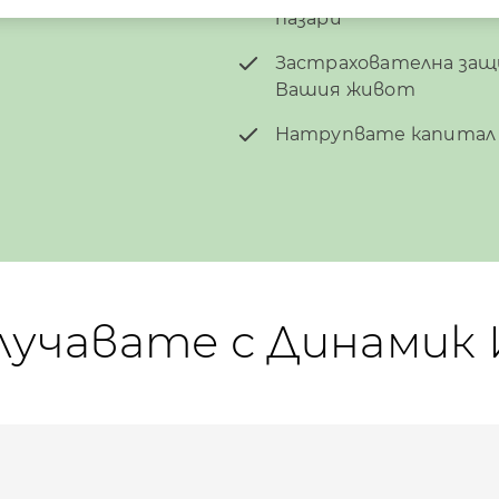
пазари
Застрахователна защ
Вашия живот
Натрупвате капитал
лучавате с Динамик