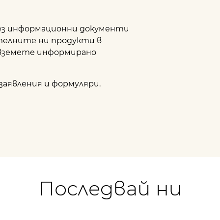
чрез информационни документи
телните ни продукти в
 вземете информирано
заявления и формуляри.
Последвай ни