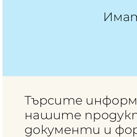
Имат
Търсите информ
нашите продук
документи и фо