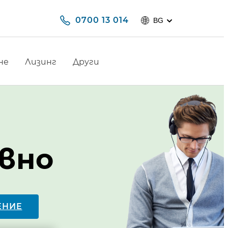
0700 13 014
BG
не
Лизинг
Други
вно
ЕНИЕ