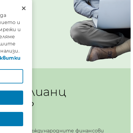
 да
нието и
 мрежи и
деляме
нашите
нализи.
сквитки
ера Алианц
вест?
 достъп до международните финансови