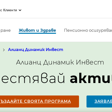
с Клиенти
иране
Живот и Здраве
Пенсионно осигурява
Алианц Динамик Инвест
Алианц Динамик Инвест
пестявай
акти
СЪЗДАЙТЕ СВОЯТА ПРОГРАМА
ЗАЯВЛ