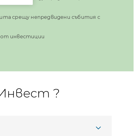
ита срещу непредвидени събития с
 от инвестиции
 Инвест ?