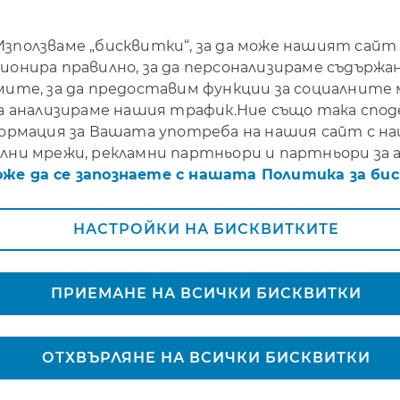
Използваме „бисквитки“, за да може нашият сайт
ионира правилно, за да персонализираме съдържа
мите, за да предоставим функции за социалните
да анализираме нашия трафик.Ние също така спо
ормация за Вашата употреба на нашия сайт с 
лни мрежи, рекламни партньори и партньори за а
оже да се запознаете с нашата Политика за би
НАСТРОЙКИ НА БИСКВИТКИТЕ
Защо да изб
ПРИЕМАНЕ НА ВСИЧКИ БИСКВИТКИ
Динамик Ин
ОТХВЪРЛЯНЕ НА ВСИЧКИ БИСКВИТКИ
Лична инвестиция, с