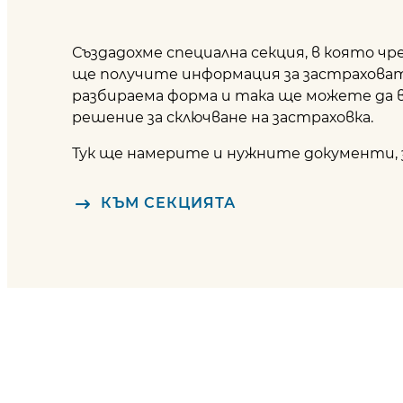
Създадохме специална секция, в която 
ще получите информация за застрахова
разбираема форма и така ще можете да
решение за сключване на застраховка.
Тук ще намерите и нужните документи, 
КЪМ СЕКЦИЯТА